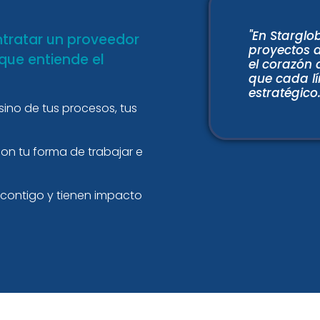
"En Starglo
ntratar un proveedor
proyectos a
 que entiende el
el corazón 
que cada lí
estratégico.
sino de tus procesos, tus
n tu forma de trabajar e
 contigo y tienen impacto