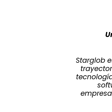
U
Starglob 
trayector
tecnologí
soft
empresar