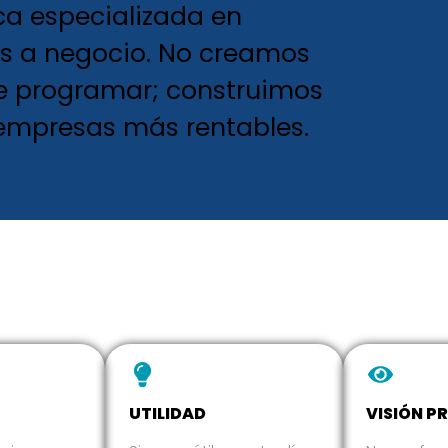
a especializada en
s a negocio. No creamos
de programar; construimos
empresas más rentables.
UTILIDAD
VISIÓN P