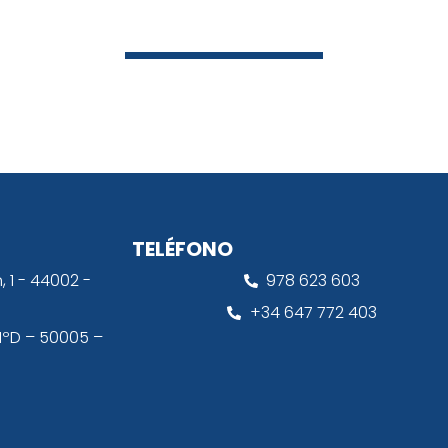
TELÉFONO
, 1 - 44002 -
978 623 603
+34 647 772 403
 1ºD – 50005 –