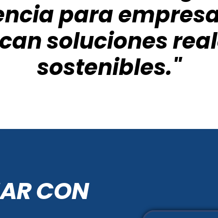
encia para empres
can soluciones real
sostenibles."
JAR CON