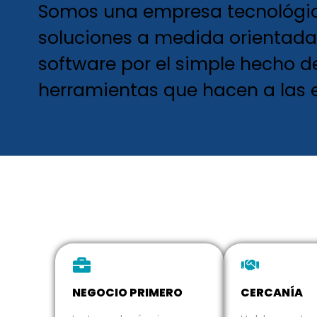
Somos una empresa tecnológic
soluciones a medida orientada
software por el simple hecho 
herramientas que hacen a las 
NEGOCIO PRIMERO
CERCANÍA