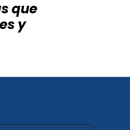
as que
es y