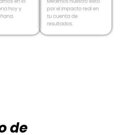
amos en lo
Medimos nuestro éxito
ona hoy y
por el impacto real en
añana.
tu cuenta de
resultados.
co de