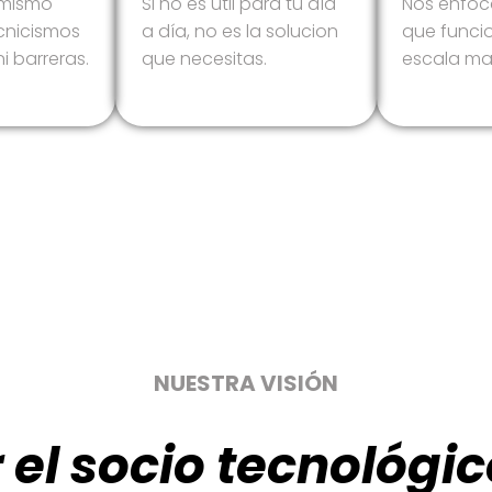
 mismo
Si no es útil para tu día
Nos enfoc
ecnicismos
a día, no es la solucion
que funci
i barreras.
que necesitas.
escala m
NUESTRA VISIÓN
 el socio tecnológi