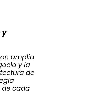
 y
con amplia
gocio y la
tectura de
tegia
º de cada